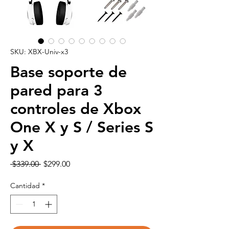
SKU: XBX-Univ-x3
Base soporte de
pared para 3
controles de Xbox
One X y S / Series S
y X
Precio
Precio
 $339.00 
$299.00
de
oferta
Cantidad
*