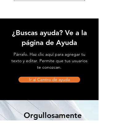
¿Buscas ayuda? Ve a la
página de Ayuda
Párrafo. Haz clic aquí para agregar tu
texto y editar. Permite que tus usuarios
te conozcan.
Ir al Centro de ayuda
Orgullosamente
Mexicanos