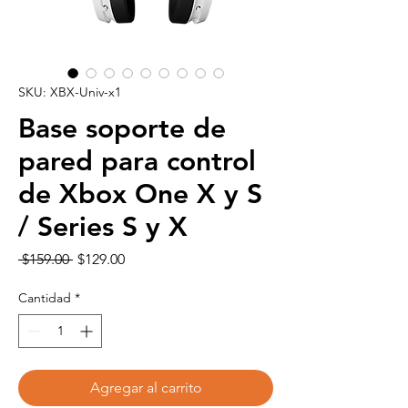
SKU: XBX-Univ-x1
Base soporte de
pared para control
de Xbox One X y S
/ Series S y X
Precio
Precio
 $159.00 
$129.00
de
oferta
Cantidad
*
Agregar al carrito