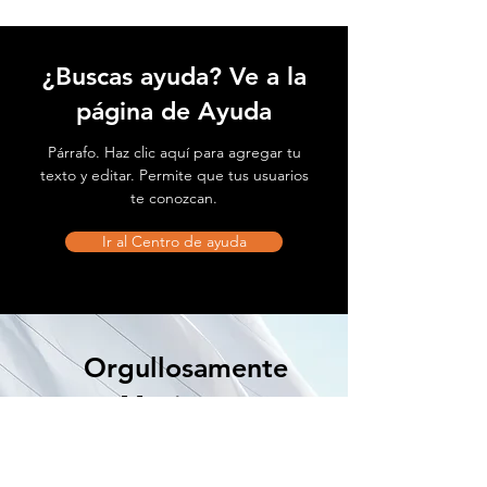
¿Buscas ayuda? Ve a la
página de Ayuda
Párrafo. Haz clic aquí para agregar tu
texto y editar. Permite que tus usuarios
te conozcan.
Ir al Centro de ayuda
Orgullosamente
Mexicanos