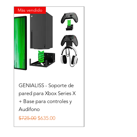
Más vendido
GENIALISS - Soporte de
Base Soporte De Pa
pared para Xbox Series X
Para Nintendo Switc
+ Base para controles y
Oled
Audifono
Precio
$149.00
Precio
Precio de oferta
$725.00
$635.00